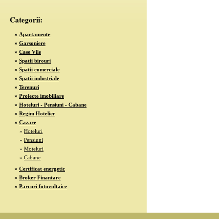
Categorii:
»
Apartamente
»
Garsoniere
»
Case Vile
»
Spatii birouri
»
Spatii comerciale
»
Spatii industriale
»
Terenuri
»
Proiecte imobiliare
»
Hoteluri - Pensiuni - Cabane
»
Regim Hotelier
»
Cazare
»
Hoteluri
»
Pensiuni
»
Moteluri
»
Cabane
»
Certificat energetic
»
Broker Finantare
»
Parcuri fotovoltaice