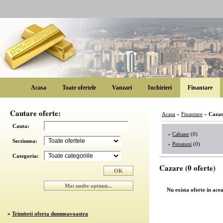
Acasa
Toate ofertele
Vanzari
Inchirieri
Finantare
Cautare oferte:
Acasa
»
Finantare
»
Caza
Cauta:
»
Cabane
(0)
Sectiunea:
»
Pensiuni
(0)
Categoria:
Cazare (0 oferte)
Nu exista oferte in ace
»
Trimiteti oferta dumneavoastra