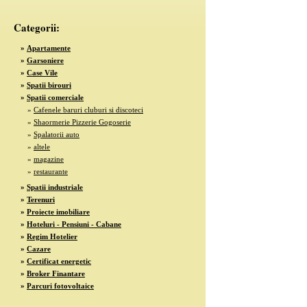
Categorii:
»
Apartamente
»
Garsoniere
»
Case Vile
»
Spatii birouri
»
Spatii comerciale
»
Cafenele baruri cluburi si discoteci
»
Shaormerie Pizzerie Gogoserie
»
Spalatorii auto
»
altele
»
magazine
»
restaurante
»
Spatii industriale
»
Terenuri
»
Proiecte imobiliare
»
Hoteluri - Pensiuni - Cabane
»
Regim Hotelier
»
Cazare
»
Certificat energetic
»
Broker Finantare
»
Parcuri fotovoltaice