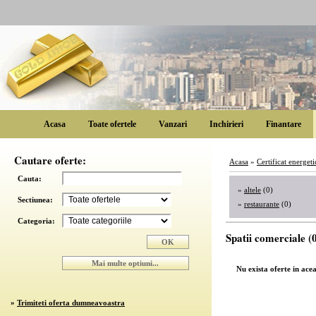
Acasa
Toate ofertele
Vanzari
Inchirieri
Finantare
Cautare oferte:
Acasa
»
Certificat energeti
Cauta:
»
altele
(0)
Sectiunea:
»
restaurante
(0)
Categoria:
Spatii comerciale (0
Nu exista oferte in ace
»
Trimiteti oferta dumneavoastra