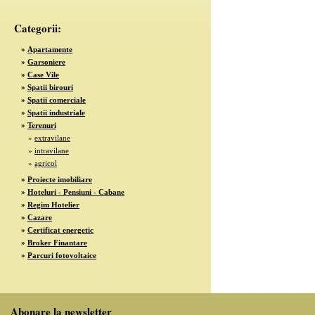
Categorii:
»
Apartamente
»
Garsoniere
»
Case Vile
»
Spatii birouri
»
Spatii comerciale
»
Spatii industriale
»
Terenuri
»
extravilane
»
intravilane
»
agricol
»
Proiecte imobiliare
»
Hoteluri - Pensiuni - Cabane
»
Regim Hotelier
»
Cazare
»
Certificat energetic
»
Broker Finantare
»
Parcuri fotovoltaice
Abonare la newsletter