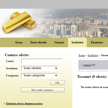
Acasa
Toate ofertele
Vanzari
Inchirieri
Finantare
Cautare oferte:
Acasa
»
Inchirieri
»
Teren
Cauta:
»
agricol
(0)
Sectiunea:
Terenuri (0 oferte)
Categoria:
Nu exista oferte in ace
»
Trimiteti oferta dumneavoastra