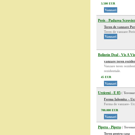
3.500 EUR
Vanzari
Peris - Padurea Scrovist
Teren de vanzare Per
Teren de vanzare Peri
Vanzari
Bolintin Deal - Vis A V
vanzare teren reziden
Vanzare teren rezident
rezidentiale.
45 EUR
Vanzari
Urziceni - E 85
(
Terenur
Ferma Ialomita – Urz
Ferma de vanzare- Urz
700.000 EUR
Vanzari
Pipera - Pipera
(
Terenur
Teren pentru casa