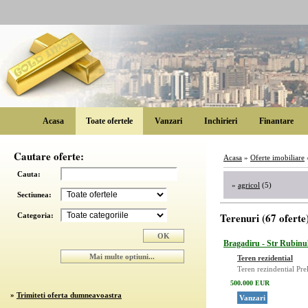
Acasa
Toate ofertele
Vanzari
Inchirieri
Finantare
Cautare oferte:
Acasa
»
Oferte imobiliare
Cauta:
»
agricol
(5)
Sectiunea:
Terenuri (67 oferte
Categoria:
Bragadiru - Str Rubinu
Teren rezidential
Teren rezindential Pr
500.000 EUR
»
Trimiteti oferta dumneavoastra
Vanzari