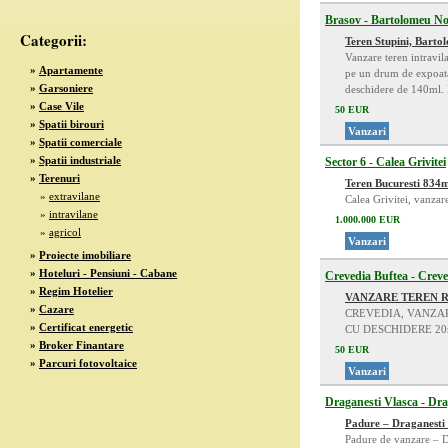
Brasov - Bartolomeu No
Categorii:
Teren Stupini, Bart
Vanzare teren intravil
»
Apartamente
pe un drum de expoata
»
Garsoniere
deschidere de 140ml.
»
Case Vile
50 EUR
»
Spatii birouri
Vanzari
»
Spatii comerciale
»
Spatii industriale
Sector 6 - Calea Grivitei
»
Terenuri
Teren Bucuresti 834
»
extravilane
Calea Grivitei, vanza
»
intravilane
1.000.000 EUR
»
agricol
Vanzari
»
Proiecte imobiliare
»
Hoteluri - Pensiuni - Cabane
Crevedia Buftea - Creve
»
Regim Hotelier
VANZARE TEREN R
»
Cazare
CREVEDIA, VANZAR
»
Certificat energetic
CU DESCHIDERE 20mL 
»
Broker Finantare
50 EUR
»
Parcuri fotovoltaice
Vanzari
Draganesti Vlasca - Dra
Padure – Draganesti 
Padure de vanzare – D