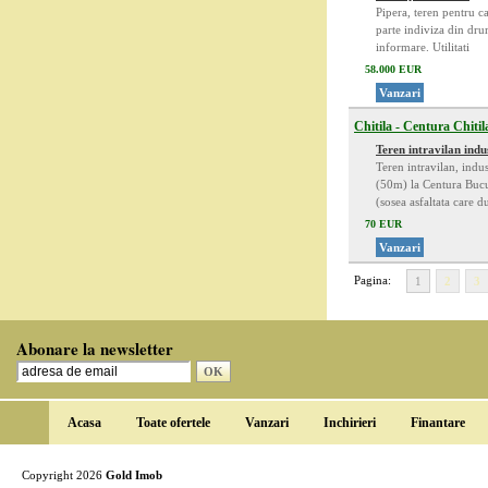
Pipera, teren pentru c
parte indiviza din dru
informare. Utilitati
58.000 EUR
Vanzari
Chitila - Centura Chiti
Teren intravilan indu
Teren intravilan, indu
(50m) la Centura Bucu
(sosea asfaltata care d
70 EUR
Vanzari
Pagina:
1
2
3
Abonare la newsletter
Acasa
Toate ofertele
Vanzari
Inchirieri
Finantare
Copyright 2026
Gold Imob