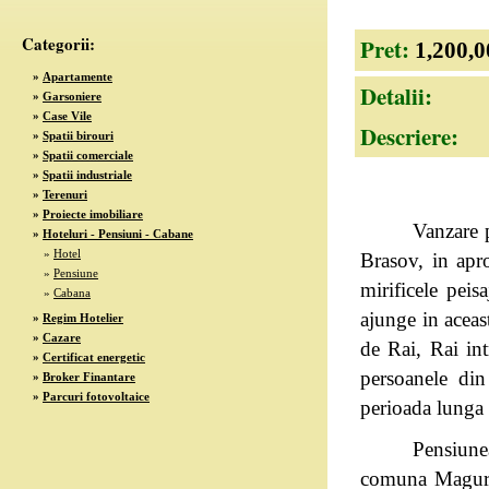
Categorii:
Pret:
1,200,
»
Apartamente
Detalii:
»
Garsoniere
»
Case Vile
Descriere:
»
Spatii birouri
»
Spatii comerciale
»
Spatii industriale
»
Terenuri
»
Proiecte imobiliare
Vanzare 
»
Hoteluri - Pensiuni - Cabane
»
Hotel
Brasov, in apr
»
Pensiune
mirificele peis
»
Cabana
ajunge in aceast
»
Regim Hotelier
»
Cazare
de Rai, Rai in
»
Certificat energetic
persoanele din
»
Broker Finantare
»
Parcuri fotovoltaice
perioada lunga
Pensiune
comuna Magura 