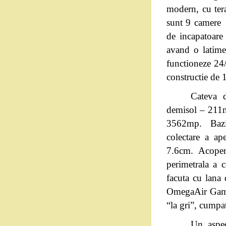
modern, cu tera
sunt 9 camere g
de incapatoare
avand o latime
functioneze 24/
constructie de 
Cateva d
demisol – 211m
3562mp. Bazin 
colectare a a
7.6cm. Acoper
perimetrala a c
facuta cu lana
OmegaAir Gama 
“la gri”, cumpa
Un aspec