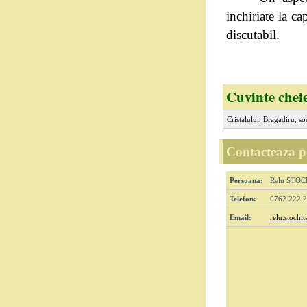
inchiriate la c
discutabil.
Cuvinte chei
Cristalului
,
Bragadiru
,
so
Contacteaza pe
Persoana:
Relu STOC
Telefon:
0762.222.
Email:
relu.stoch