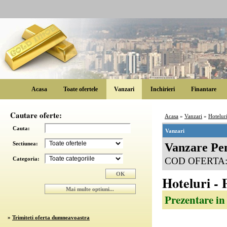
Acasa
Toate ofertele
Vanzari
Inchirieri
Finantare
Cautare oferte:
Acasa
»
Vanzari
»
Hotelur
Cauta:
Vanzari
Sectiunea:
Vanzare Pen
Categoria:
COD OFERTA
Hoteluri - 
Prezentare in
»
Trimiteti oferta dumneavoastra