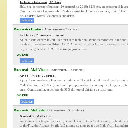
Inchiriere hala noua, 1250mp
Hala nou construita (finalizare 20 septembrie 2016) 1250mp, cu acces rapid la Auto
Centura de vest a Bucurestiului. Pozitie deosebita, lucrare de calitate, pret 3,5E/m
de la chirias. Merita vizionata si inchiriata!
Inchirieri
Bucuresti - Dristor
(
Apartamente
- 2 camere )
inciriere ap 2 cam dristor racari
Ap cu 2 cam decom la etajul 6 oferit spre inchiriere avand in apropiere Kaufland, 
jos de statiile de metrou Dristor 1 si 2. Ap este dotat cu A.C. are si loc de parcare.
neg, com ag fiind de 50% din chiria pe prima luna.
290 EUR
Inchirieri
Bucuresti - Mall Vitan
(
Apartamente
- 3 camere )
AP 3 CAM VITAN MALL
Ap cu 3 camere decom,la parter suprafata de 62 metri patrati plus 4 metri patrati b
Mall Vitan (aprox 500 m.) Preferabil pt o perioada cat mai lunga de timp, la pretu
euro. Comisionul agentiei este de 50% din pretul chiriei pe prima luna.
380 EUR
Inchirieri
Bucuresti - Mall Vitan
(
Garsoniere
- Garsoniera )
Garsoniera Mall Vitan
Garsoniera oferita spre inchiriere, situata la etajul 3 din 4 este curata, mobilata,
spalat/Frigider/Aragaz. Se afla la 5 minute de mers pe jos de Mall Vitan. La inchiri