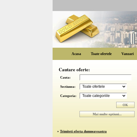
Acasa
Toate ofertele
Vanzari
Cautare oferte:
Cauta:
Sectiunea:
Categoria:
»
Trimiteti oferta dumneavoastra