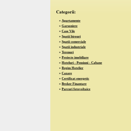
Categorii:
»
Apartamente
»
Garsoniere
»
Case Vile
»
Spatii birouri
»
Spatii comerciale
»
Spatii industriale
»
Terenuri
»
Proiecte imobiliare
»
Hoteluri - Pensiuni - Cabane
»
Regim Hotelier
»
Cazare
»
Certificat energetic
»
Broker Finantare
»
Parcuri fotovoltaice