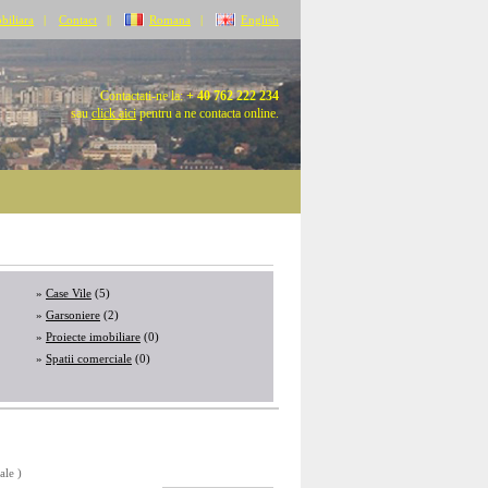
biliara
|
Contact
||
Romana
|
English
Contactati-ne la:
+ 40 762 222 234
sau
click aici
pentru a ne contacta online.
»
Case Vile
(5)
»
Garsoniere
(2)
»
Proiecte imobiliare
(0)
»
Spatii comerciale
(0)
ale )