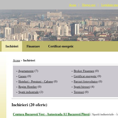
Acasa
|
Despre noi
|
Legislatie imo
Inchirieri
Finantare
Certificat energetic
Acasa
»
Inchirieri
»
Apartamente
(7)
»
Broker Finantare
(0)
»
Cazare
(0)
»
Certificat energetic
(0)
»
Hoteluri - Pensiuni - Cabane
(0)
»
Parcuri fotovoltaice
(0)
»
Regim Hotelier
(0)
»
Spatii birouri
(4)
»
Spatii industriale
(2)
»
Terenuri
(0)
Inchirieri (20 oferte)
Centura Bucuresti Vest - Autostrada A1 Bucuresti Pitesti
(
Spatii industriale
- h