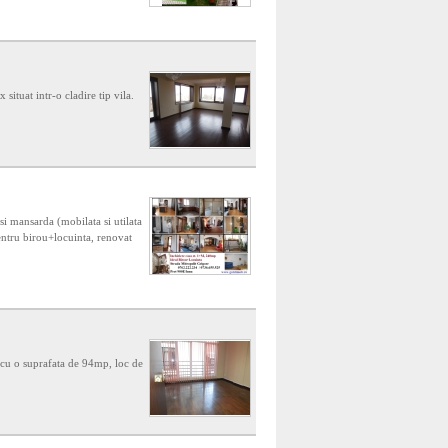
ituat intr-o cladire tip vila.
 si mansarda (mobilata si utilata
entru birou+locuinta, renovat
 cu o suprafata de 94mp, loc de