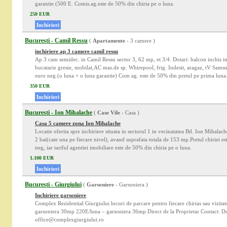
garantie (500 E. Comis.ag.este de 50% din chiria pe o luna.
250 EUR
Inchirieri
Bucuresti - Camil Ressu
(
Apartamente
- 3 camere )
inchiriere ap 3 camere camil ressu
Ap 3 cam semidec. in Camil Ressu sector 3, 62 mp, et 3/4. Dotari: balcon inchis in
bucatarie gresie, mobilat,AC mas.de sp. Whirepool, frig. Indesit, aragaz, tV Sams
euro neg.(o luna + o luna garantie) Com ag. este de 50% din pretul pe prima luna
350 EUR
Inchirieri
Bucuresti - Ion Mihalache
(
Case Vile
- Casa )
Casa 5 camere zona Ion Mihalache
Locatie oferita spre inchiriere situata in sectorul 1 in vecinatatea Bd. Ion Mihala
2 bai(cate una pe fiecare nivel), avand suprafata totala de 153 mp.Pretul chiriei e
neg, iar tariful agentiei imobiliare este de 50% din chiria pe o luna.
1.100 EUR
Inchirieri
Bucuresti - Giurgiului
(
Garsoniere
- Garsoniera )
Inchiriere garsoniere
Complex Rezidential Giurgiului locuri de parcare pentru fiecare chirias sau vizitat
garsoniera 30mp 220E/luna – garsoniera 36mp Direct de la Proprietar Contact: 
office@complexgiurgiului.ro