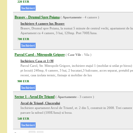
220 EUR
Inchirieri
Brasov - Drumul Spre Poiana
(
Apartamente
- 4 camere )
Inchiriere 4 camere lux Brasov
Brasov, Drumul spre Poiana, la numai 5 minute de centrul vechi, apartament de lux s
Apartament cu 4 camere, 3 bai, 120mp. Pret 700E/luna.
700 EUR
Inchirieri
Parcul Carol - Mitropolit Grigore
(
Case Vile
- Vila )
Inchiriere Casa et 1+M
Parcul Carol, Str. Mitropolit Grigore, inchiriere etajul 1 (mobilat si utilat pt birou)
pt locuit) 240mp, 6 camere, 3 bai, 2 bucatari,3 balcoane, acces separat, pretabil p
recent, casa izolata termic, finisaje si mobilier de lux
900 EUR
Inchirieri
Sector 1 - Arcul De Triumf
(
Apartamente
- 3 camere )
Arcul de Triumf, Clucerului
Inchiriere apartament Arcul de Triumf, et. 2 din 5, construit in 2008. Trei camere
parcare la subsol (100E/luna) si boxa.
540 EUR
Inchirieri