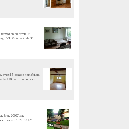
 termopan cu gresie, si
ung CRT. Pretul este de 350
.
che, avand 5 camere nemobilate,
ste de 1100 euro lunar, usor
or. Pret: 200E/luna –
Dorin Pasca 0773913212/