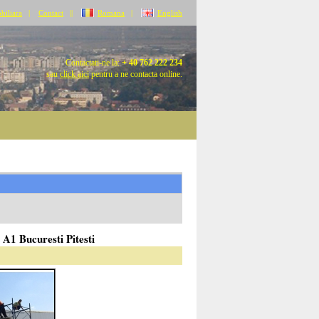
biliara
|
Contact
||
Romana
|
English
Contactati-ne la:
+ 40 762 222 234
sau
click aici
pentru a ne contacta online.
 A1 Bucuresti Pitesti