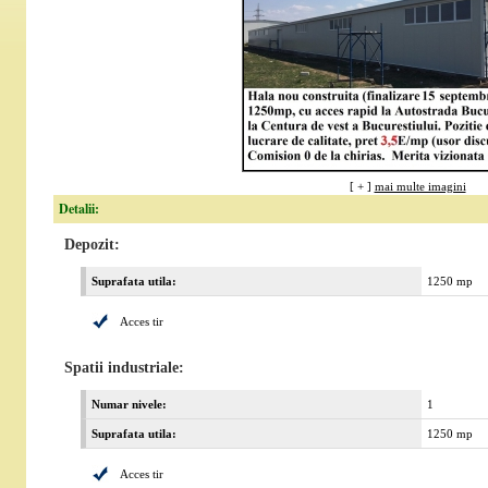
[ + ]
mai multe imagini
Detalii:
Depozit:
Suprafata utila:
1250 mp
Acces tir
Spatii industriale:
Numar nivele:
1
Suprafata utila:
1250 mp
Acces tir