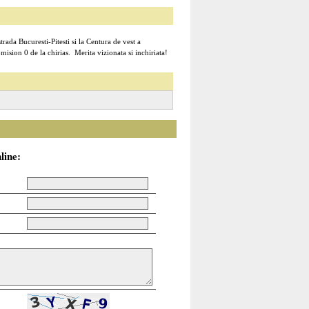
ada Bucuresti-Pitesti si la Centura de vest a
omision 0 de la chirias. Merita vizionata si inchiriata!
line: