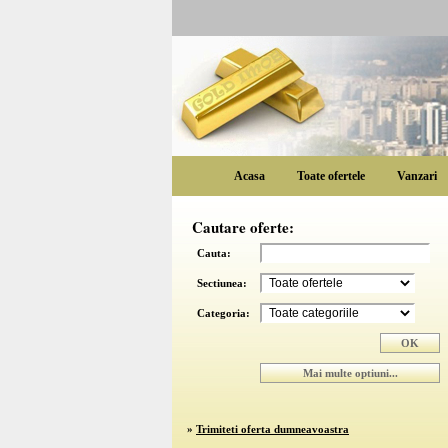
Acasa
Toate ofertele
Vanzari
Cautare oferte:
Cauta:
Sectiunea:
Categoria:
»
Trimiteti oferta dumneavoastra