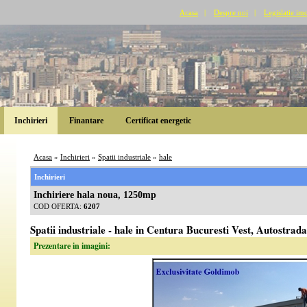
Acasa
|
Despre noi
|
Legislatie imo
Inchirieri
Finantare
Certificat energetic
Acasa
»
Inchirieri
»
Spatii industriale
»
hale
Inchirieri
Inchiriere hala noua, 1250mp
COD OFERTA:
6207
Spatii industriale - hale in Centura Bucuresti Vest, Autostrada
Prezentare in imagini: