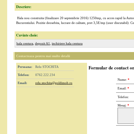
Descriere:
Hala nou construita (finalizare 20 septembrie 2016) 1250mp, cu acces rapid la Autostr
Bucurestiului. Pozitie deosebita, lucrare de calitate, pret 3,5E/mp (usor discutabil). C
Cuvinte cheie:
hala centura
,
depozit A1
,
inchiriere hala centura
Contacteaza pentru mai multe detalii
Formular de contact on
Persoana:
Relu STOCHITA
Telefon:
0762.222.234
Nume:
*
Email:
relu.stochita@goldimob.ro
Email:
*
Telefon:
Mesaj:
*