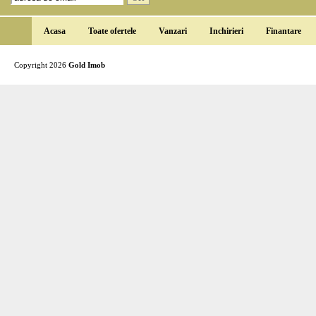
Acasa
Toate ofertele
Vanzari
Inchirieri
Finantare
Copyright 2026
Gold Imob