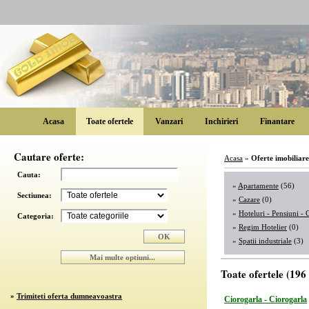
Acasa
Toate ofertele
Vanzari
Inchirieri
Finantare
Cautare oferte:
Acasa
»
Oferte imobiliare
Cauta:
»
Apartamente
(56)
Sectiunea:
»
Cazare
(0)
»
Hoteluri - Pensiuni -
Categoria:
»
Regim Hotelier
(0)
»
Spatii industriale
(3)
Toate ofertele (196 
»
Trimiteti oferta dumneavoastra
Ciorogarla - Ciorogarla