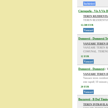
Inchirieri
Ciorogarla - Vis A Vis 
TEREN REZIDENTI
TEREN REZIDENTIA
12.500 EUR
Vanzari
Domnesti - Domnesti T
VANZARE TEREN 
VANZARE TEREN RE
COMUNAL. TERENUL
12 EUR
Vanzari
Domnesti - Domnesti
(
VANZARE TEREN 
Vanzare teren reziden
este rapid( 10 minute 
20 EUR
Vanzari
Bucuresti - B Dul Timis
TEREN INTRAVILA