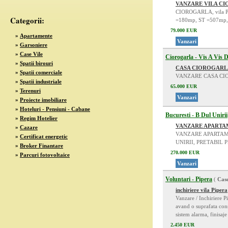
VANZARE VILA C
CIOROGARLA, vila P+1,
Categorii:
=180mp, ST =507mp, du
79.000 EUR
»
Apartamente
Vanzari
»
Garsoniere
»
Case Vile
Ciorogarla - Vis A Vis 
»
Spatii birouri
CASA CIOROGARL
»
Spatii comerciale
VANZARE CASA CIO
»
Spatii industriale
65.000 EUR
»
Terenuri
Vanzari
»
Proiecte imobiliare
»
Hoteluri - Pensiuni - Cabane
Bucuresti - B Dul Unirii
»
Regim Hotelier
VANZARE APARTA
»
Cazare
VANZARE APARTAM
»
Certificat energetic
UNIRII, PRETABIL 
»
Broker Finantare
270.000 EUR
»
Parcuri fotovoltaice
Vanzari
Voluntari - Pipera
(
Case
inchiriere vila Pipera
Vanzare / Inchiriere P
avand o suprafata cons
sistem alarma, finisaje
2.450 EUR