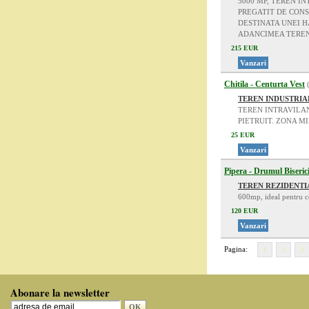
5000 MP, TEREN I
PREGATIT DE CONS
DESTINATA UNEI H
ADANCIMEA TEREN
215 EUR
Vanzari
Chitila - Centurta Vest
TEREN INDUSTRIA
TEREN INTRAVILAN
PIETRUIT. ZONA MI
25 EUR
Vanzari
Pipera - Drumul Biserici
TEREN REZIDENTI
600mp, ideal pentru co
120 EUR
Vanzari
Pagina:
1
2
3
Abonare la newsletter